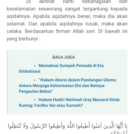
Di akhirat nanti kebahagiaan dan
keselamatan seseorang sangat tergantung kepada
aqidahnya. Apabila aqidahnya benar, maka dia akan
selamat. Dan apabila aqidahnya rusak, maka akan
celaka. Berdasarkan firman Allah swt. Di bawah ini
yang berbunyi :
BACA JUGA
Memaknai Sumpah Pemuda di Era
Globalisasi
“Hukum Aborsi dalam Pandangan Ulama:
Antara Menjaga Kehormatan Diri dan Bahaya
Pergaulan Bebas”
Hukum Hadiri Walimah Ursy Menurut Kitab
Kuning: Fardhu ‘Ain atau Sunnah?
يَا أَيُّهَا الَّذِينَ آمَنُوا أَطِيعُوا اللَّهَ وَأَطِيعُوا الرَّسُولَ وَلَا تُبْطِلُوا