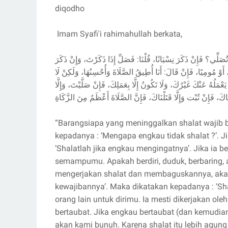
diqodho
Imam Syafi'i rahimahullah berkata,
ُصَلِّي؟ فَإِنْ ذَكَرَ نِسْيَانًا، قُلْنَا: فَصَلِّ إِذَا ذَكَرْتَ، وَإِنْ ذَكَرَ
وْ مُومِيًا، فَإِنْ قَالَ: أَنَا أُطِيقُ الصَّلَاةَ وَأُحْسِنُهَا، وَلَكِنْ لَا
َلُهُ عَنْكَ غَيْرُكَ، وَلَا تَكُونُ إِلَّا بِعَمَلِكَ، فَإِنْ صَلَّيْتَ، وَإِلَّا
َاكَ، فَإِنْ تُبْت وَإِلَّا قَتَلْنَاكَ، فَإِنَّ الصَّلَاةَ أَعْظَمُ مِنَ الزَّكَاةِ
“Barangsiapa yang meninggalkan shalat wajib b
kepadanya : ‘Mengapa engkau tidak shalat ?’. Ji
‘Shalatlah jika engkau mengingatnya’. Jika ia be
semampumu. Apakah berdiri, duduk, berbaring, at
mengerjakan shalat dan membaguskannya, akan 
kewajibannya’. Maka dikatakan kepadanya : ‘Sh
orang lain untuk dirimu. Ia mesti dikerjakan ole
bertaubat. Jika engkau bertaubat (dan kemudian
akan kami bunuh. Karena shalat itu lebih agung