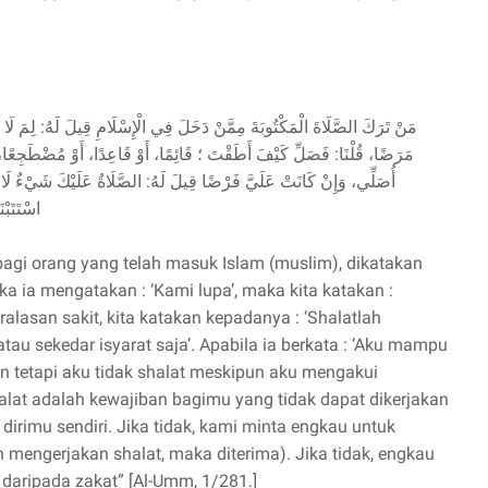
مَنْ تَرَكَ الصَّلَاةَ الْمَكْتُوبَةَ مِمَّنْ دَخَلَ فِي الْإِسْلَامِ قِيلَ لَهُ: لِمَ لَا ت
مَرَضًا، قُلْنَا: فَصَلِّ كَيْفَ أَطَقْتَ ؛ قَائِمًا، أَوْ قَاعِدًا، أَوْ مُضْطَجِعًا، أَ
أُصَلِّي، وَإِنْ كَانَتْ عَلَيَّ فَرْضًا قِيلَ لَهُ: الصَّلَاةُ عَلَيْكَ شَيْءٌ لَا يَعْم
اسْتَتَبْن
agi orang yang telah masuk Islam (muslim), dikatakan
ka ia mengatakan : ‘Kami lupa’, maka kita katakan :
ralasan sakit, kita katakan kepadanya : ‘Shalatlah
au sekedar isyarat saja’. Apabila ia berkata : ‘Aku mampu
tetapi aku tidak shalat meskipun aku mengakui
alat adalah kewajiban bagimu yang tidak dapat dikerjakan
h dirimu sendiri. Jika tidak, kami minta engkau untuk
 mengerjakan shalat, maka diterima). Jika tidak, engkau
 daripada zakat” [Al-Umm, 1/281.]