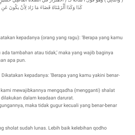
كَذَا وَكَذَا أَلْزَمْنَاهُ قَضَاءَ مَا زَادَ لِأَنْ يكُونَ عَنِ 
ikatakan kepadanya (orang yang ragu): ‘Berapa yang kamu
u ada tambahan atau tidak,’ maka yang wajib baginya
han apa pun.
. Dikatakan kepadanya: ‘Berapa yang kamu yakini benar-
ka kami mewajibkannya mengqadha (mengganti) shalat
ap dilakukan dalam keadaan darurat.
ggungannya, maka tidak gugur kecuali yang benar-benar
g sholat sudah lunas. Lebih baik kelebihan qodho