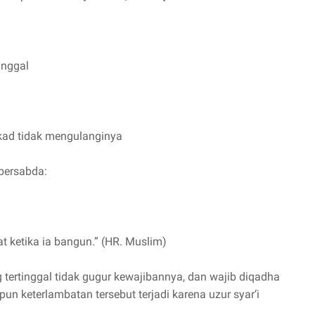
inggal
tekad tidak mengulanginya
bersabda:
at ketika ia bangun.” (HR. Muslim)
tertinggal tidak gugur kewajibannya, dan wajib diqadha
pun keterlambatan tersebut terjadi karena uzur syar‘i