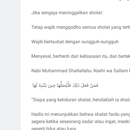
Jika sengaja meninggalkan sholat :
Tetap wajib mengqodho semua sholat yang tert
Wajib bertaubat dengan sungguh-sungguh
Menyesal, berhenti dari kebiasaan itu, dan ber
Nabi Muhammad Shallallahu ‘Alaihi wa Sallam 
فَمَنْ فَعَلَ ذَلِكَ فَلْيُصَلِّهَا حِينَ يَنْتَبِهُ لَهَا
“Siapa yang ketiduran shalat, hendaklah ia shal
Hadis ini menunjukkan bahwa shalat fardu yang 
segera ketika seseorang sadar atau ingat, meski
seperti tidur atau lupa.