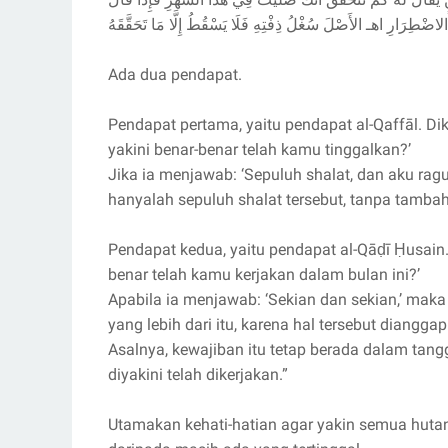
الاضْطِرَارِ اهـ الأَصْلَ سُغْلُ ذِفْتِهِ فَلَا يَسْقُطُ إِلَّا مَا تَحَقَّقَهُ
Ada dua pendapat.
Pendapat pertama, yaitu pendapat al-Qaffāl. D
yakini benar-benar telah kamu tinggalkan?’
Jika ia menjawab: ‘Sepuluh shalat, dan aku rag
hanyalah sepuluh shalat tersebut, tanpa tamba
Pendapat kedua, yaitu pendapat al-Qāḍī Ḥusain
benar telah kamu kerjakan dalam bulan ini?’
Apabila ia menjawab: ‘Sekian dan sekian,’ ma
yang lebih dari itu, karena hal tersebut diangg
Asalnya, kewajiban itu tetap berada dalam tan
diyakini telah dikerjakan.”
Utamakan kehati-hatian agar yakin semua hutan