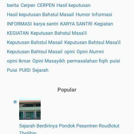
berita
Cerpen
CERPEN
Hasil keputusan
Hasil keputusan Bahstul Masail
Humor
Informasi
INFORMASI
karya santri
KARYA SANTRI
Kegiatan
KEGIATAN
Keputusan Bahstul Masa'il
Keputusan Bahstul Masail
Keputusan Bahtsul Masa'il
Keputusan Bahtsul Masail
opini
Opini Alumni
opini Ikmar
Opini Masayikh
permasalahan fiqih
puisi
Puisi
PUISI
Sejarah
Popular
Sejarah Berdirinya Pondok Pesantren Roudlotut
Tholibin