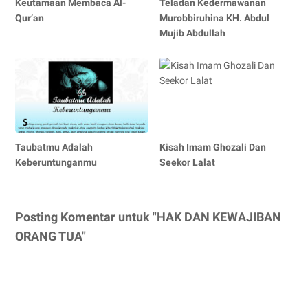
Keutamaan Membaca Al-
Teladan Kedermawanan
Qur’an
Murobbiruhina KH. Abdul
Mujib Abdullah
Taubatmu Adalah
Kisah Imam Ghozali Dan
Keberuntunganmu
Seekor Lalat
Posting Komentar untuk "HAK DAN KEWAJIBAN
ORANG TUA"