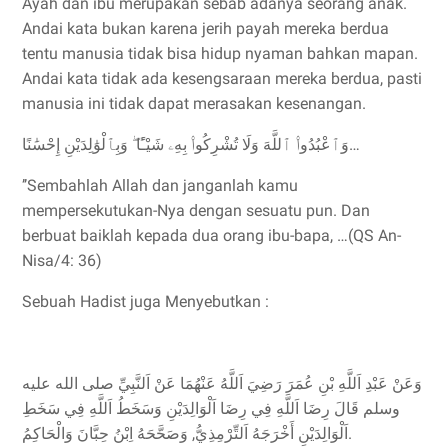
Ayah dan ibu merupakan sebab adanya seorang anak.
Andai kata bukan karena jerih payah mereka berdua
tentu manusia tidak bisa hidup nyaman bahkan mapan.
Andai kata tidak ada kesengsaraan mereka berdua, pasti
manusia ini tidak dapat merasakan kesenangan.
وَٱعْبُدُوا۟ ٱللَّهَ وَلَا تُشْرِكُوا۟ بِهِۦ شَيْـًٔا ۖ وَبِٱلْوَٰلِدَيْنِ إِحْسَٰنًا…
’’Sembahlah Allah dan janganlah kamu
mempersekutukan-Nya dengan sesuatu pun. Dan
berbuat baiklah kepada dua orang ibu-bapa, …(QS An-
Nisa/4: 36)
Sebuah Hadist juga Menyebutkan :
وَعَنْ عَبْدِ اَللَّهِ بْنِ عُمَرَ رَضِيَ اَللَّهُ عَنْهُمَا عَنْ اَلنَّبِيِّ صلى الله عليه
وسلم قَالَ رِضَا اَللَّهِ فِي رِضَا اَلْوَالِدَيْنِ وَسَخَطُ اَللَّهِ فِي سَخَطِ
اَلْوَالِدَيْنِ أَخْرَجَهُ اَلتِّرْمِذِيُّ, وَصَحَّحَهُ اِبْنُ حِبَّانَ وَالْحَاكِمُ.