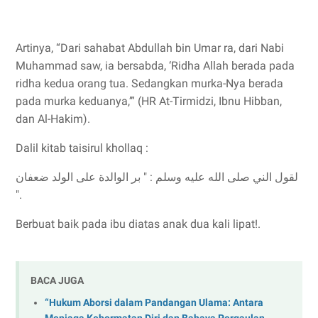
Artinya, “Dari sahabat Abdullah bin Umar ra, dari Nabi
Muhammad saw, ia bersabda, ‘Ridha Allah berada pada
ridha kedua orang tua. Sedangkan murka-Nya berada
pada murka keduanya,’” (HR At-Tirmidzi, Ibnu Hibban,
dan Al-Hakim).
Dalil kitab taisirul khollaq :
لقول الني صلى الله عليه وسلم : " بر الوالدة على الولد ضعفان
".
Berbuat baik pada ibu diatas anak dua kali lipat!.
BACA JUGA
“Hukum Aborsi dalam Pandangan Ulama: Antara