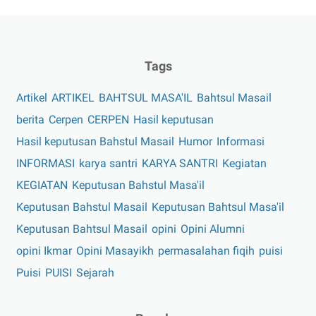
Tags
Artikel
ARTIKEL
BAHTSUL MASA'IL
Bahtsul Masail
berita
Cerpen
CERPEN
Hasil keputusan
Hasil keputusan Bahstul Masail
Humor
Informasi
INFORMASI
karya santri
KARYA SANTRI
Kegiatan
KEGIATAN
Keputusan Bahstul Masa'il
Keputusan Bahstul Masail
Keputusan Bahtsul Masa'il
Keputusan Bahtsul Masail
opini
Opini Alumni
opini Ikmar
Opini Masayikh
permasalahan fiqih
puisi
Puisi
PUISI
Sejarah